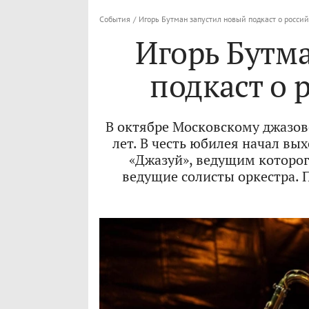
События
/
Игорь Бутман запустил новый подкаст о росси
Игорь Бутм
подкаст о 
В октябре Московскому джазов
лет. В честь юбилея начал вы
«Джазуй», ведущим которог
ведущие солисты оркестра. 