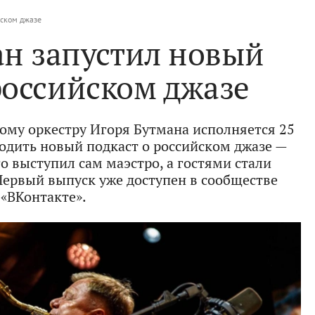
йском джазе
ан запустил новый
российском джазе
ому оркестру Игоря Бутмана исполняется 25
ходить новый подкаст о российском джазе —
о выступил сам маэстро, а гостями стали
Первый выпуск уже доступен в сообществе
«ВКонтакте».