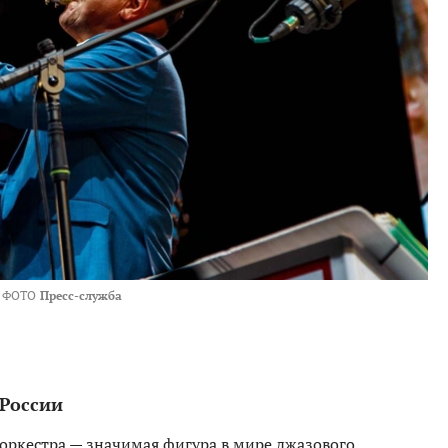
ФОТО
Пресс-служба
 России
оркестра — значимая фигура в мире джазового