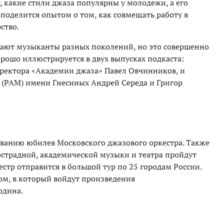
 какие стили джаза популярны у молодежи, а его
поделится опытом о том, как совмещать работу в
ство.
тают музыканты разных поколений, но это совершенно
орошо иллюстрируется в двух выпусках подкаста:
иректора «Академии джаза» Павел Овчинников, и
 (РАМ) имени Гнесиных Андрей Середа и Григор
ванию юбилея Московского джазового оркестра. Также
и эстрадной, академической музыки и театра пройдут
естр отправится в большой тур по 25 городам России.
ом, в который войдут произведения
одина.