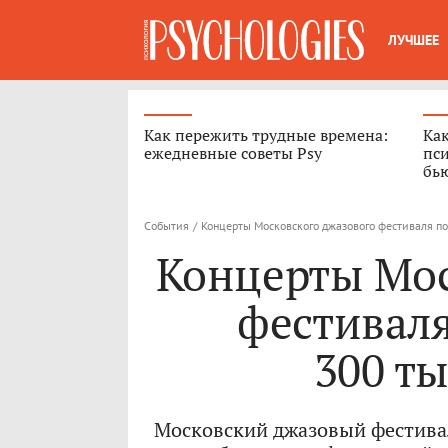
ЛУЧШЕЕ
Как пережить трудные времена:
Как
ежедневные советы Psy
пси
бь
События
/
Концерты Московского джазового фестиваля по
Концерты Мос
фестиваля
300 ты
Московский джазовый фестивал