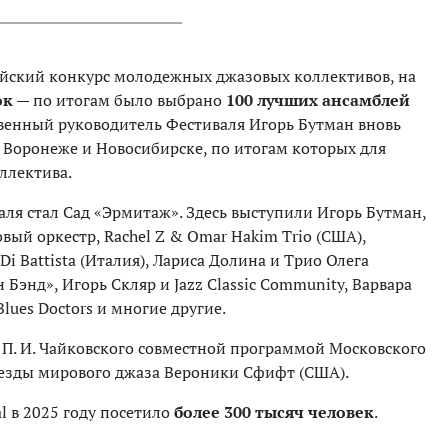
ийский конкурс молодежных джазовых коллективов, на
ок
— по итогам было выбрано
100 лучших ансамблей
твенный руководитель Фестиваля Игорь Бутман вновь
 Воронеже и Новосибирске, по итогам которых для
ллектива.
я стал Сад «Эрмитаж». Здесь выступили Игорь Бутман,
ый оркестр, Rachel Z & Omar Hakim Trio (США),
Di Battista (Италия), Лариса Долина и Трио Олега
Бэнд», Игорь Скляр и Jazz Classic Community, Варвара
lues Doctors и многие другие.
 П. И. Чайковского совместной программой Московского
везды мирового джаза Вероники Сфифт (США).
l в 2025 году посетило
более 300 тысяч человек
.