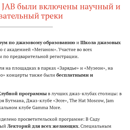
 JAB были включены научный и
вательный треки
ум по джазовому образованию
и
Школа джазовых
о с академией «Меганом». Участие во всех
 по предварительной регистрации.
я на площадках в парках «Зарядье» и «Музеон», на
но» концерты также были
бесплатными и
Клубной программы
в лучших джаз-клубах столицы: в
я Бутмана, Джаз-клубе «Эссе», The Hat Moscow, Jam
зыкальном клубе Gamma More.
делено просветительской программе: В Саду
ный
Лекторий для всех желающих
. Специальным