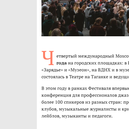
Ч
етвертый международный Moscow 
года
на городских площадках: в К
«Зарядье» и «Музеон», на ВДНХ и в му
состоялась в Театре на Таганке и веду
В этом году в рамках Фестиваля впервы
конференция для профессионалов джазо
более 100 спикеров из разных стран: 
клубов, музыкальные журналисты и кр
лейблов, музыканты и педагоги.