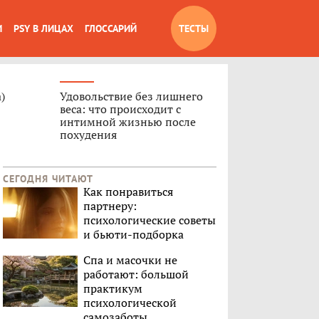
И
PSY В ЛИЦАХ
ГЛОССАРИЙ
ТЕСТЫ
)
Удовольствие без лишнего
веса: что происходит с
интимной жизнью после
похудения
СЕГОДНЯ ЧИТАЮТ
Как понравиться
партнеру:
психологические советы
и бьюти-подборка
Спа и масочки не
работают: большой
практикум
психологической
самозаботы