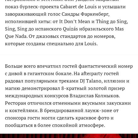
показ бурлеск-проекта Cabaret de Louis и услышали
завораживающий голос Сандры Фаркенберг,
исполнившей хиты: от It Don’t Mean и Thing до Sing,
Sing, Sing до испанского Quizás ибразильского Mas
Que Nada. От джазовых стандартов до номеров,
которые созданы специально для Louis.
Больше всего впечатлил гостей фантастический номер
с дивой в гигантском бокале. На afterparty гостей
радовал популярными треками DJ Talano, иллюзии и
магию демонстрировал 8-кратный золотой призер
международных конкурсов Владислав Колмыков.
Ресторан отличился отменными вкусными закусками
и коктейлями. В брендированной лаунж-зоне от
спонсора гости могли сделать красивое фото и
пообщаться в более спокойной атмосфере.