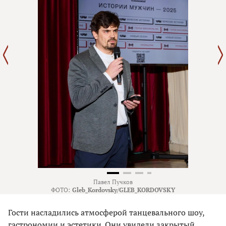
Павел Пучков
ФОТО:
Gleb_Kordovsky/GLEB_KORDOVSKY
Гости насладились атмосферой танцевального шоу,
гастрономии и эстетики. Они увидели закрытый