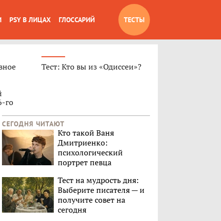
И
PSY В ЛИЦАХ
ГЛОССАРИЙ
ТЕСТЫ
вное
Тест: Кто вы из «Одиссеи»?
й
6-го
СЕГОДНЯ ЧИТАЮТ
Кто такой Ваня
Дмитриенко:
психологический
портрет певца
Тест на мудрость дня:
Выберите писателя — и
получите совет на
сегодня