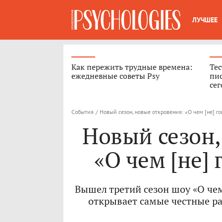
ЛУЧШЕЕ
Как пережить трудные времена:
Тес
ежедневные советы Psy
пис
сег
События
/
Новый сезон, новые откровения: «О чем [не] 
Новый сезон,
«О чем [не]
Вышел третий сезон шоу «О че
открывает самые честные ра