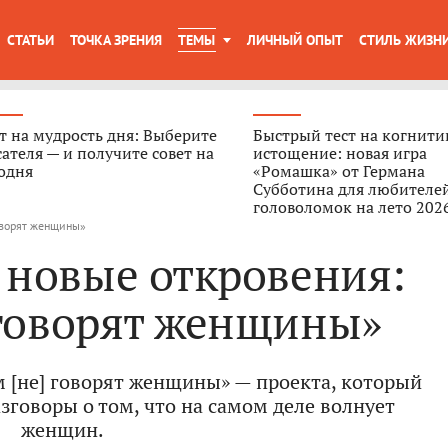
СТАТЬИ
ТОЧКА ЗРЕНИЯ
ТЕМЫ
ЛИЧНЫЙ ОПЫТ
СТИЛЬ ЖИЗН
т на мудрость дня: Выберите
Быстрый тест на когнити
ателя — и получите совет на
истощение: новая игра
одня
«Ромашка» от Германа
Субботина для любителе
головоломок на лето 202
говорят женщины»
 новые откровения:
 говорят женщины»
м [не] говорят женщины» — проекта, который
зговоры о том, что на самом деле волнует
женщин.