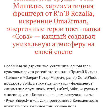
Мишель», харизматичная
фрешгерл от R’n’B Rozalia,
искренние Uma2rman,
энергичные герои пост-панка
«Сова» — каждый создавал
уникальную атмосферу на
своей сцене
Особый вайб дарили экс-участник и основатель
культовых групп российского инди «Прыгай Киска»,
«Пасош» и «Озера» Петар Мартич, рэпер Gone.Fludd,
продюсер Sp4k, а также целая «заря» фрешменов:
«Внимание брусника!», nttrl, Cafard, Subu, «Груша» и
многие другие. Когда же вечером зазвучали хиты
«Руки Вверх!» и «Лауд», пространство Коломенского
превратилось в единое танцующее поле.