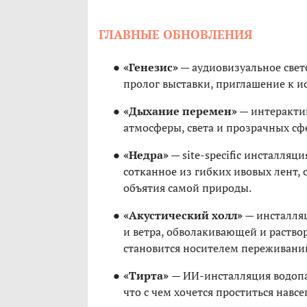
ГЛАВНЫЕ ОБНОВЛЕНИЯ
«Генезис»
— аудиовизуальное свето
пролог выставки, приглашение к и
«Дыхание перемен»
— интерактив
атмосферы, света и прозрачных сфе
«Недра»
— site-specific инсталляци
сотканное из гибких ивовых лент,
объятия самой природы.
«Акустический холл»
— инсталля
и ветра, обволакивающей и раств
становится носителем переживаний
«Тирта»
— ИИ-инсталляция водопад
что с чем хочется проститься навсе