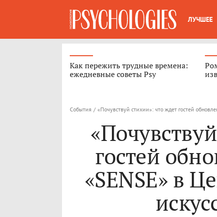
ЛУЧШЕЕ
Как пережить трудные времена:
Ром
ежедневные советы Psy
из
События
/
«Почувствуй стихии»: что ждет гостей обновл
«Почувствуй
гостей обн
«SENSE» в Ц
искус