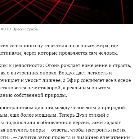
ФОТО
Пресс-служба
рсия сенсорного путешествия по основам мира, где
типами, через которые проявляется сам человек.
кры к целостности: Огонь рождает намерение и страсть,
я о внутренних опорах, Воздух даёт лёгкость и
очищает и уносит лишнее, а Эфир соединяет все в ясное
 становится не метафорой, а реальным опытом,
ванию собственной природы.
 пространством диалога между человеком и природой.
ным, еще более мощным. Теперь Духи стихий с
 подключили в обновленной версии, сами задают
ая получить опоры — ответы, чтобы настроить нас на
ти», — делится автор проекта и дизайнер впечатлений