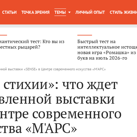
СТАТЬИ
ТОЧКА ЗРЕНИЯ
ТЕМЫ
ЛИЧНЫЙ ОПЫТ
СТИЛЬ ЖИЗН
антический тест: Кто вы из
Быстрый тест на
вестных рыцарей?
интеллектуальное истощ
новая игра «Ромашка» из
букв на июль 2026-го
енной выставки «SENSE» в Центре современного искусства «М'АРС»
 стихии»: что ждет
овленной выставки
ентре современного
ства «М'АРС»