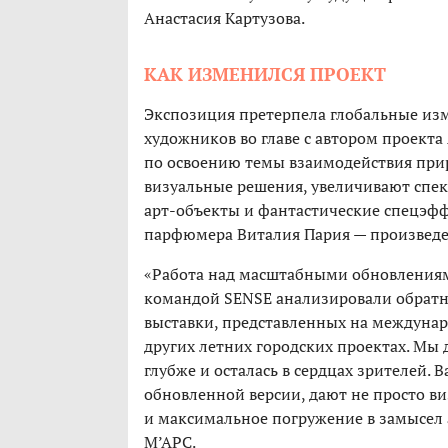
Анастасия Картузова.
КАК ИЗМЕНИЛСЯ ПРОЕКТ
Экспозиция претерпела глобальные изм
художников во главе с автором проекта
по освоению темы взаимодействия прир
визуальные решения, увеличивают спе
арт-объекты и фантастические спецэф
парфюмера Виталия Пария — произведе
«Работа над масштабными обновлениями
командой SENSE анализировали обратну
выставки, представленных на междунаро
других летних городских проектах. Мы д
глубже и осталась в сердцах зрителей. 
обновленной версии, дают не просто в
и максимальное погружение в замысел 
М’АРС.