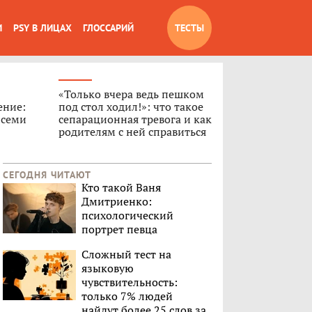
И
PSY В ЛИЦАХ
ГЛОССАРИЙ
ТЕСТЫ
«Только вчера ведь пешком
ение:
под стол ходил!»: что такое
 семи
сепарационная тревога и как
родителям с ней справиться
СЕГОДНЯ ЧИТАЮТ
Кто такой Ваня
Дмитриенко:
психологический
портрет певца
Сложный тест на
языковую
чувствительность:
только 7% людей
найдут более 25 слов за