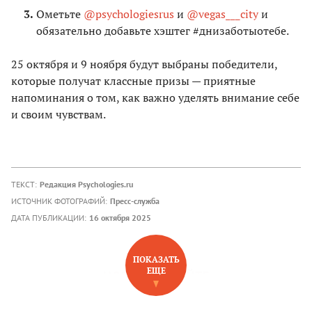
Ометьте
@psychologiesrus
и
@vegas___city
и
обязательно добавьте хэштег #днизаботыотебе.
25 октября и 9 ноября будут выбраны победители,
которые получат классные призы — приятные
напоминания о том, как важно уделять внимание себе
и своим чувствам.
ТЕКСТ:
Редакция Psychologies.ru
ИСТОЧНИК ФОТОГРАФИЙ:
Пресс-служба
ДАТА ПУБЛИКАЦИИ:
16 октября 2025
ПОКАЗАТЬ
ЕЩЕ
НОВОЕ НА САЙТЕ