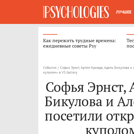
ЛУЧШЕЕ
Как пережить трудные времена:
Тес
ежедневные советы Psy
пос
События
/
Софья Эрнст, Артем Кривда, Адель Бикулова и
куполом» в VS Gallery
Софья Эрнст, 
Бикулова и А
посетили отк
куполом