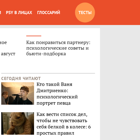
И
PSY В ЛИЦАХ
ГЛОССАРИЙ
ТЕСТЫ
ное
Как понравиться партнеру:
психологические советы и
 август
бьюти-подборка
СЕГОДНЯ ЧИТАЮТ
Кто такой Ваня
Дмитриенко:
психологический
портрет певца
Как вести список дел,
чтобы не чувствовать
себя белкой в колесе: 6
простых правил