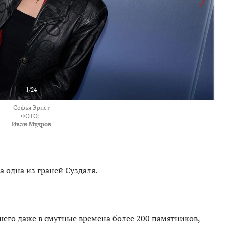
1/24
Софья Эрнст
ФОТО:
Иван Мудров
 одна из граней Суздаля.
шего даже в смутные времена более 200 памятников,