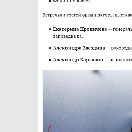
Филипп Лобачев.
Встречали гостей организаторы выстав
Екатерина Проничева
— генерал
заповедника,
Александра Звездина
— руководит
Александр Карлявин
— исполните