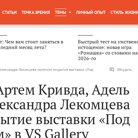
СТАТЬИ
ТОЧКА ЗРЕНИЯ
ТЕМЫ
ЛИЧНЫЙ ОПЫТ
СТИЛЬ ЖИЗН
т: Чем вам стоит заняться в
Быстрый тест на умствен
ледний месяц лета?
истощение: новая игра
«Ромашка» со словами на
2026-го
 Александра Лекомцева посетили открытие выставки «Под
Обсудить
Артем Кривда, Адель
лександра Лекомцева
рытие выставки «Под
» в VS Gallery