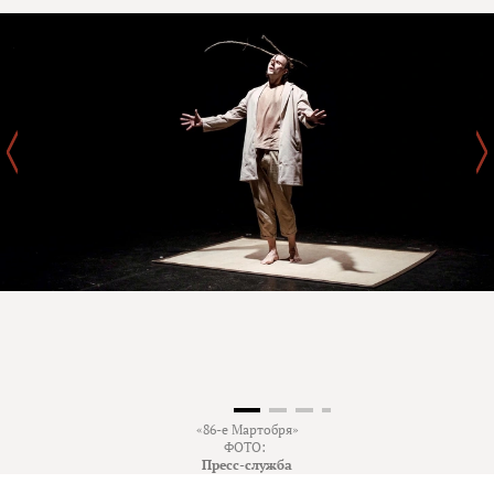
«86-е Мартобря»
ФОТО:
Пресс-служба