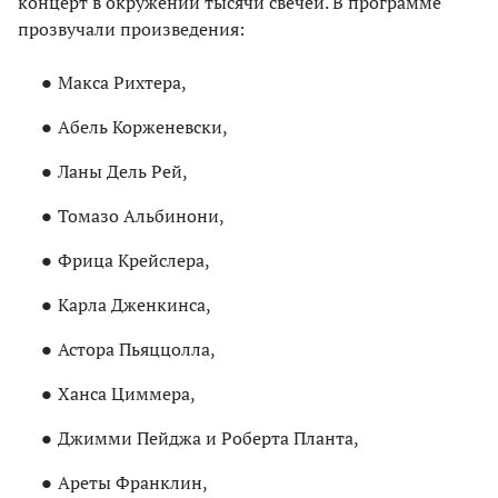
концерт в окружении тысячи свечей. В программе
прозвучали произведения:
Макса Рихтера,
Абель Корженевски,
Ланы Дель Рей,
Томазо Альбинони,
Фрица Крейслера,
Карла Дженкинса,
Астора Пьяццолла,
Ханса Циммера,
Джимми Пейджа и Роберта Планта,
Ареты Франклин,