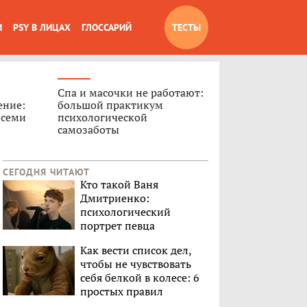
И
PSY В ЛИЦАХ
ГЛОССАРИЙ
ТЕСТЫ
Спа и масочки не работают:
ение:
большой практикум
 семи
психологической
самозаботы
СЕГОДНЯ ЧИТАЮТ
Кто такой Ваня
Дмитриенко:
психологический
портрет певца
Как вести список дел,
чтобы не чувствовать
себя белкой в колесе: 6
простых правил