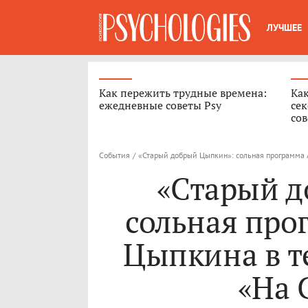
ЛУЧШЕЕ
Как пережить трудные времена:
Как
ежедневные советы Psy
сек
сов
События
/
«Старый добрый Цыпкин»: сольная программа 
«Старый 
сольная про
Цыпкина в т
«На 