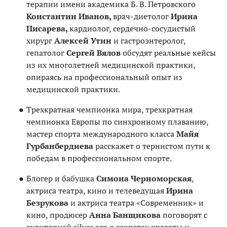
терапии имени академика Б. В. Петровского
Константин
Иванов,
врач-диетолог
Ирина
Писарева,
кардиолог, сердечно-сосудистый
хирург
Алексей Утин
и
гастроэнтеролог,
гепатолог
Сергей Вялов
обсудят реальные кейсы
из их многолетней медицинской практики,
опираясь на профессиональный опыт из
медицинской практики.
Трехкратная чемпионка мира, трехкратная
чемпионка Европы по синхронному плаванию,
мастер спорта международного класса
Майя
Гурбанбердиева
расскажет о тернистом пути к
победам в профессиональном спорте.
Блогер и бабушка
Симона Черноморская
,
актриса театра, кино и телеведущая
Ирина
Безрукова
и актриса театра «Современник» и
кино, продюсер
Анна Банщикова
поговорят с