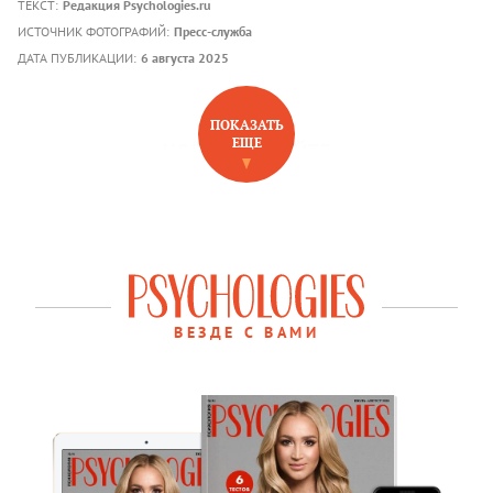
ТЕКСТ:
Редакция Psychologies.ru
ИСТОЧНИК ФОТОГРАФИЙ:
Пресс-служба
ДАТА ПУБЛИКАЦИИ:
6 августа 2025
ПОКАЗАТЬ
ЕЩЕ
НОВОЕ НА САЙТЕ
ВЕЗДЕ С ВАМИ