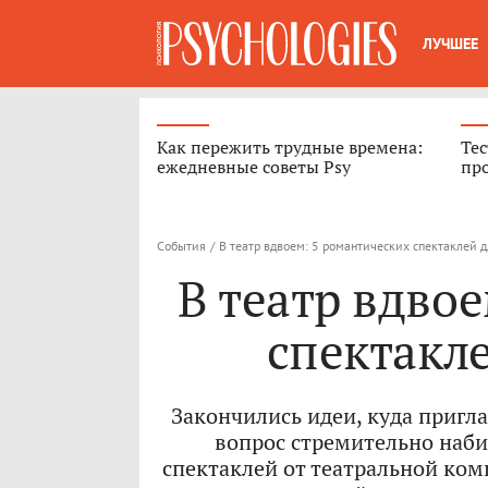
ЛУЧШЕЕ
Как пережить трудные времена:
Тес
ежедневные советы Psy
про
События
/
В театр вдвоем: 5 романтических спектаклей 
В театр вдво
спектакл
Закончились идеи, куда пригл
вопрос стремительно наби
спектаклей от театральной ком