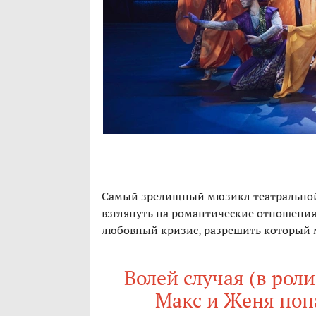
Самый зрелищный мюзикл театральной
взглянуть на романтические отношения:
любовный кризис, разрешить который м
Волей случая (в рол
Макс и Женя поп