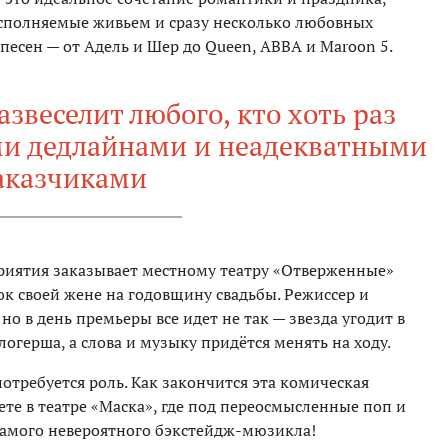
исполняемые живьем и сразу несколько любовных
песен — от Адель и Шер до Queen, ABBA и Maroon 5.
звеселит любого, кто хоть раз
ми дедлайнами и неадекватными
аказчиками
иятия заказывает местному театру «Отверженные»
к своей жене на годовщину свадьбы. Режиссер и
но в день премьеры все идет не так — звезда угодит в
огерша, а слова и музыку придётся менять на ходу.
потребуется роль. Как закончится эта комическая
те в театре «Маска», где под переосмысленные поп и
самого невероятного бэкстейдж-мюзикла!