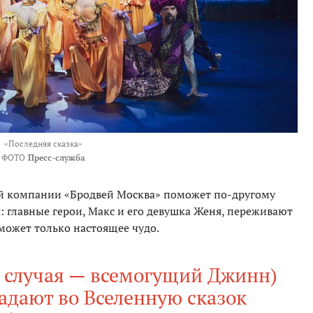
«Последняя сказка»
ФОТО
Пресс-служба
 компании «Бродвей Москва» поможет по-другому
 главные герои, Макс и его девушка Женя, переживают
ожет только настоящее чудо.
и случая — всемогущий Джинн)
адают во Вселенную сказок