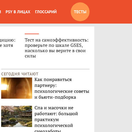
И
PSY В ЛИЦАХ
ГЛОССАРИЙ
ТЕСТЫ
дицию:
Тест на самоэффективность:
е хотя
проверьте по шкале GSES,
насколько вы верите в свои
силы
СЕГОДНЯ ЧИТАЮТ
Как понравиться
партнеру:
психологические советы
и бьюти-подборка
Спа и масочки не
работают: большой
практикум
психологической
самозаботы