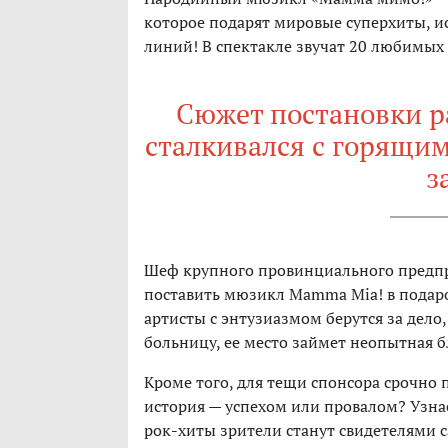
которое подарят мировые суперхиты, 
линий! В спектакле звучат 20 любимых 
Сюжет постановки ра
сталкивался с горящи
з
Шеф крупного провинциального предпр
поставить мюзикл Mamma Mia! в подаро
артисты с энтузиазмом берутся за дело, 
больницу, ее место займет неопытная бл
Кроме того, для тещи спонсора срочно 
история — успехом или провалом? Узнае
рок-хиты зрители станут свидетелями 