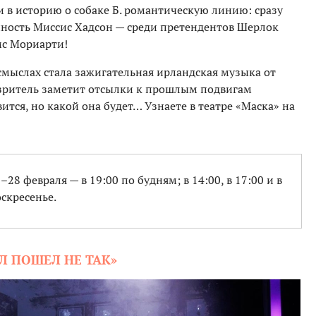
ти в историю о собаке Б. романтическую линию: сразу
онность Миссис Хадсон — среди претендентов Шерлок
мс Мориарти!
смыслах стала зажигательная ирландская музыка от
зритель заметит отсылки к прошлым подвигам
ится, но какой она будет… Узнаете в театре «Маска» на
5–28 февраля — в 19:00 по будням; в 14:00, в 17:00 и в
оскресенье.
Л ПОШЕЛ НЕ ТАК»