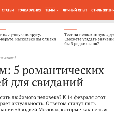
СТАТЬИ
ТОЧКА ЗРЕНИЯ
ТЕМЫ
ЛИЧНЫЙ ОПЫТ
СТИЛЬ ЖИЗН
т на лучшую подругу:
Тест на недюжинную эру
верьте, насколько вы близки
Сможете угадать значени
бы 3 редких слов?
для свиданий
ем: 5 романтических
ей для свиданий
асить любимого человека? К 14 февраля этот
рает актуальность. Ответом станут пять
пании «Бродвей Москва», которые как нельзя