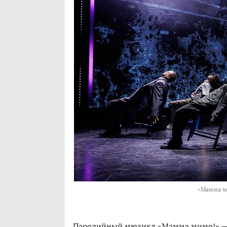
«Мамма м
Пародийный мюзикл «Мамма мимо!» — э