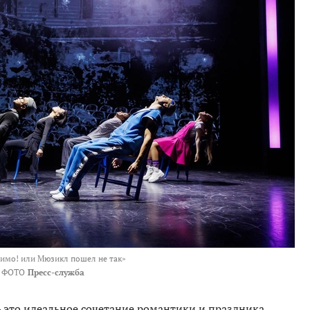
имо! или Мюзикл пошел не так»
ФОТО
Пресс-служба
то идеальное сочетание романтики и праздника,