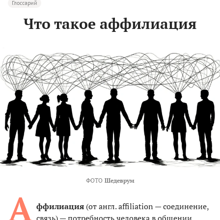
Глоссарий
Что такое аффилиация
ФОТО
Шедеврум
А
ффилиация
(от англ. affiliation — соединение,
связь) — потребность человека в общении,