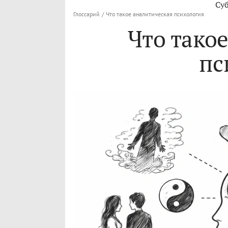
Су
Глоссарий
/
Что такое аналитическая психология
Что тако
пс