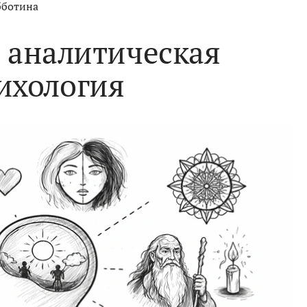
бботина
е аналитическая
ихология