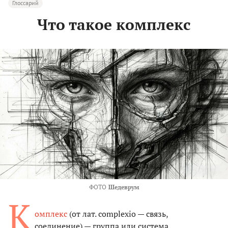
Глоссарий
Что такое комплекс
ФОТО
Шедеврум
К
омплекс
(от лат. complexio — связь,
соединение) — группа или система