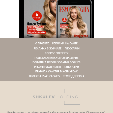
О ПРОЕКТЕ
РЕКЛАМА НА САЙТЕ
РЕКЛАМА В ЖУРНАЛЕ
ГЛОССАРИЙ
ВОПРОС ЭКСПЕРТУ
ПОЛЬЗОВАТЕЛЬСКОЕ СОГЛАШЕНИЕ
ПОЛИТИКА ИСПОЛЬЗОВАНИЯ COOKIES
РЕКОМЕНДАТЕЛЬНЫЕ ТЕХНОЛОГИИ
ПРАВИЛА УЧАСТИЯ В КОНКУРСАХ
ПРОЕКТЫ PSYCHOLOGIES
ТЕХПОДДЕРЖКА
Psychologies.ru — официальный сайт журнала Psychologies (Психoлоджиc).