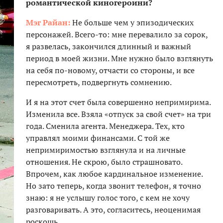
романтической киногероини?
Мэг Райан:
Не больше чем у эпизодических
персонажей. Всего-то: мне перевалило за сорок,
я развелась, закончился длинный и важный
период в моей жизни. Мне нужно было взглянуть
на себя по-новому, отчасти со стороны, и все
пересмотреть, подвергнуть сомнению.
И я на этот счет была совершенно непримирима.
Изменила все. Взяла «отпуск за свой счет» на три
года. Сменила агента. Менеджера. Тех, кто
управлял моими финансами. С той же
непримиримостью взглянула и на личные
отношения. Не скрою, было страшновато.
Впрочем, как любое кардинальное изменение.
Но зато теперь, когда звонит телефон, я точно
знаю: я не услышу голос того, с кем не хочу
разговаривать. А это, согласитесь, неоценимая
роскошь.