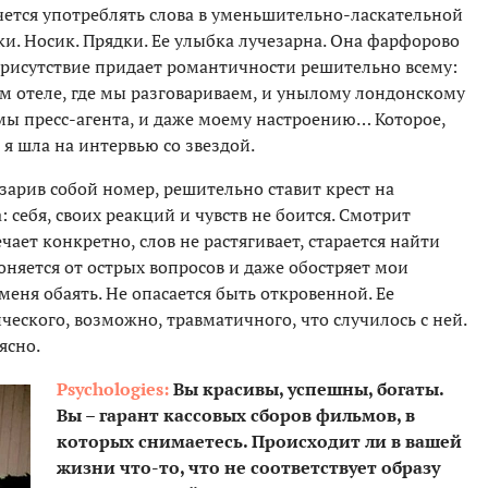
очется употреблять слова в уменьшительно-ласкательной
бки. Носик. Прядки. Ее улыбка лучезарна. Она фарфорово
 присутствие придает романтичности решительно всему:
м отеле, где мы разговариваем, и унылому лондонскому
мы пресс-агента, и даже моему настроению… Которое,
 я шла на интервью со звездой.
озарив собой номер, решительно ставит крест на
 себя, своих реакций и чувств не боится. Смотрит
ает конкретно, слов не растягивает, старается найти
яется от острых вопросов и даже обостряет мои
меня обаять. Не опасается быть откровенной. Ее
ческого, возможно, травматичного, что случилось с ней.
ясно.
Psychologies:
Вы красивы, успешны, богаты.
Вы – гарант кассовых сборов фильмов, в
которых снимаетесь. Происходит ли в вашей
жизни что-то, что не соответствует образу