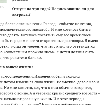
зи.
Отпуск на три года? Не рискованно ли для
актрисы?
а более опасные вещи. Развод – событие не всегда,
а исключительного масштаба. И мне хотелось быть с
го девять. Хотелось посвятить ему все время своей
но быть рядом и вести откровенные разговоры. Я имею
века, когда он уверен, что ты с ним, что ответишь на
ько «совместным проживанием». У детей должна быть
, что родители близко.
 в вашей жизни?
в самоопределении. Изменения были сначала
же потом изменила свою жизнь. Возможно, дело было и
а. Но мне кажется, все, что о нем обычно говорится,
ворят о войне. А я уверена: кризис среднего возраста –
» называют реальную жизнь. И в этот период я
 как бабочка, знаете? Недавно я побывала в «саду