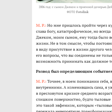
2006 год: с сыном Джеком и приемной дочерью Дей
ФОТО
Fotolink
М. Р.:
Но мне пришлось пройти через куд
слава богу, катастрофическое, но всегд
Джеком, моим сыном, ему тогда было все
жизни. Не в том смысле, чтобы постоян
в виду присутствие в жизни другого чело
его вопросы, что вы соединены не тол
возможность принимать как должное то
Развод был определяющим событием
М. Р.:
Точнее, в моем понимании себя, 
внутренними. А изменившись сама, я у
в пресловутом кризисе среднего возраст
слишком поверхностно, будто тыловые го
это такой эвфемизм, которым «тыловые
пережила невероятную трансформацию –