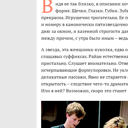
В
идя ее так близко, в описании х
форме. Щечки. Глазки. Губки. Зу
прекрасна. Игрушечно трогательна. Ее
и номеру в канонически пятизвездочно
дню за окном, и казенной строгости да
между прочим, с утра было иным – ведь
А звезда, эта женщинка-куколка, едва 
слащавых суффиксах. Райан естественна:
пристально. Слушает внимательно. Отвеч
исчерпывающие формулировки. Не уклон
деликатные пассажи. Явно не старается 
открытость – следствие чего-то драмати
Или в ней? Возможно, скоро это станет 