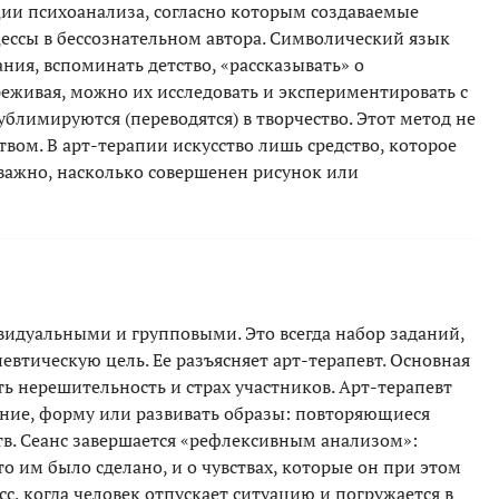
ции психоанализа, согласно которым создаваемые
ссы в бессознательном автора. Символический язык
ния, вспоминать детство, «рассказывать» о
реживая, можно их исследовать и экспериментировать с
ублимируются (переводятся) в творчество. Этот метод не
твом. В арт-терапии искусство лишь средство, которое
еважно, насколько совершенен рисунок или
видуальными и групповыми. Это всегда набор заданий,
втическую цель. Ее разъясняет арт-терапевт. Основная
ть нерешительность и страх участников. Арт-терапевт
ние, форму или развивать образы: повторяющиеся
тв. Сеанс завершается «рефлексивным анализом»:
о им было сделано, и о чувствах, которые он при этом
с, когда человек отпускает ситуацию и погружается в