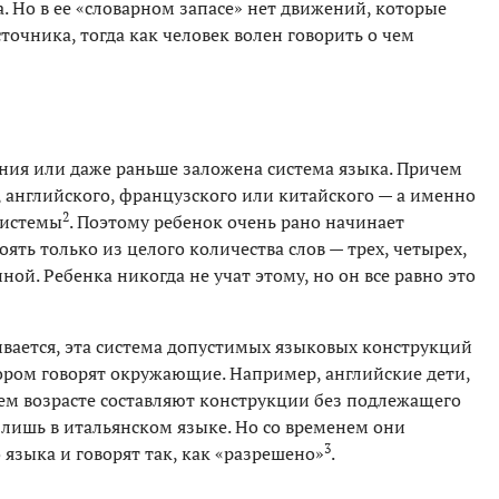
а. Но в ее «словарном запасе» нет движений, которые
точника, тогда как человек волен говорить о чем
дения или даже раньше заложена система языка. Причем
, английского, французского или китайского — а именно
2
системы
. Поэтому ребенок очень рано начинает
ять только из целого количества слов — трех, четырех,
ной. Ребенка никогда не учат этому, но он все равно это
вивается, эта система допустимых языковых конструкций
тором говорят окружающие. Например, английские дети,
нем возрасте составляют конструкции без подлежащего
 лишь в итальянском языке. Но со временем они
3
языка и говорят так, как «разрешено»
.