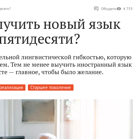
десяти?
Обсудить
4 755
ыучить новый язык
 пятидесяти?
ельной лингвистической гибкостью, которую
яем. Тем не менее выучить иностранный язык
те — главное, чтобы было желание.
реализация
Старшее поколение