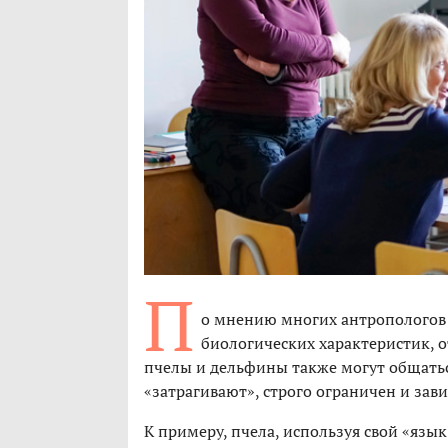
П
о мнению многих антропологов и
биологических характеристик, 
пчелы и дельфины также могут общаться
«затрагивают», строго ограничен и зав
К примеру, пчела, используя свой «язы