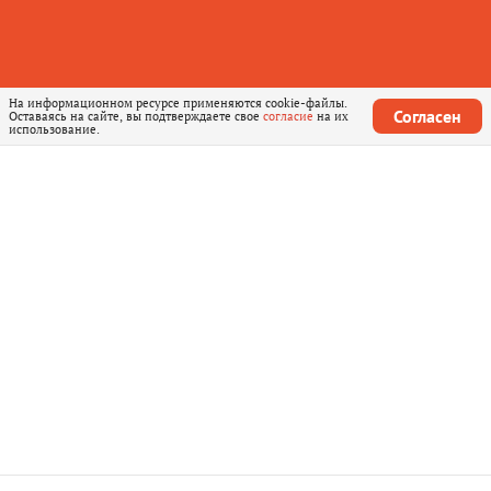
На информационном ресурсе применяются cookie-файлы.
Согласен
Оставаясь на сайте, вы подтверждаете свое
согласие
на их
использование.