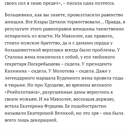
своих сил я знаю предел», – писала одна поэтесса.
Большевики, как вы знаете, провозгласили равенство
женщин. Все Клары Цеткин торжествовали… Правда, в
результате этого равноправия женщины таинственно
испарились из власти. На Мавзолее, как правило,
стояло мужское братство, да и с дамами сердца у
большевистской верхушки всегда были проблемы. У
Сталина жена покончила с собой, у его любимого
секретаря Поскребышева – сидела. У президента
Калинина – сидела. У Молотова – сидела. Даже у
легендарного маршала Буденного жена провела годы
в тюрьме. Но при Хрущеве, во времена великого
«Реабилитанса», разрушенные дамы вернулись к
своим мужьям. И на Мавзолее, восхищая державу,
встала Екатерина Фурцева. Ее подобострастно
называли Екатериной Великой, но это зря – она была
всего лишь декорацией.