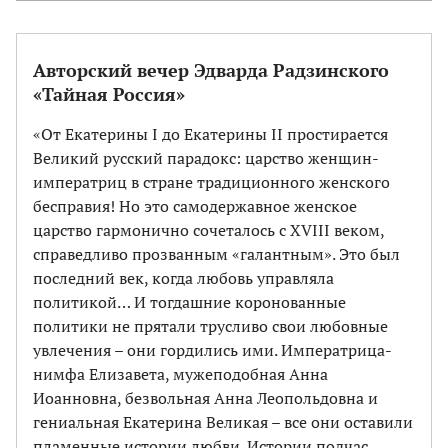
Авторский вечер Эдварда Радзинского
«Тайная Россия»
«От Екатерины I до Екатерины II простирается
Великий русский парадокс: царство женщин-
императриц в стране традиционного женского
бесправия! Но это самодержавное женское
царство гармонично сочеталось с XVIII веком,
справедливо прозванным «галантным». Это был
последний век, когда любовь управляла
политикой… И тогдашние коронованные
политики не прятали трусливо свои любовные
увлечения – они гордились ими. Императрица-
нимфа Елизавета, мужеподобная Анна
Иоанновна, безвольная Анна Леопольдовна и
гениальная Екатерина Великая – все они оставили
пламенные истории любви. Истории подчас