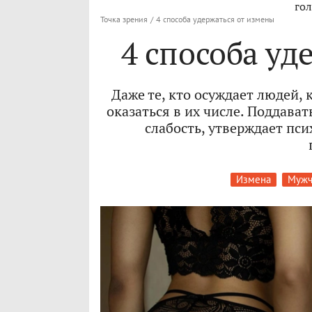
гол
Точка зрения
/
4 способа удержаться от измены
4 способа уд
Даже те, кто осуждает людей,
оказаться в их числе. Поддава
слабость, утверждает пси
Измена
Мужч