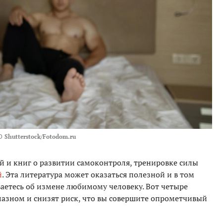
О
Shutterstock/Fotodom.ru
й и книг о развитии самоконтроля, тренировке силы
й
. Эта литература может оказаться полезной и в том
ваетесь об измене любимому человеку. Вот четыре
блазном и снизят риск, что вы совершите опрометчивый