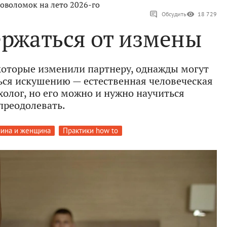
оволомок на лето 2026-го
Обсудить
18 729
ержаться от измены
 которые изменили партнеру, однажды могут
ться искушению — естественная человеческая
холог, но его можно и нужно научиться
преодолевать.
ина и женщина
Практики how to