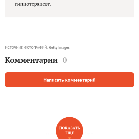
гипнотерапевт.
ИСТОЧНИК ФОТОГРАФИЙ:
Getty Images
Комментарии
0
Написать комментарий
ПОКАЗАТЬ
ЕЩЕ
НОВОЕ НА САЙТЕ