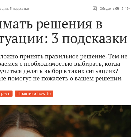
ации: 3 подсказки
Обсудить
2 494
имать решения в
туации: 3 подсказки
сложно принять правильное решение. Тем не
ваемся с необходимостью выбирать, когда
аучиться делать выбор в таких ситуациях?
ые помогут не пожалеть о вашем решении.
тресс
Практики how to