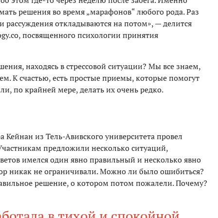
об этом где-то через неделю после забега. Именно
мать решения во время „марафонов“ любого рода. Раз
 и рассуждения откладываются на потом», — делится
logy.co, посвященного психологии принятия
ения, находясь в стрессовой ситуации? Мы все знаем,
лаем. К счастью, есть простые приемы, которые помогут
и, по крайней мере, делать их очень редко.
а Кейнан из Тель-Авивского университета провел
 Участникам предложили несколько ситуаций,
ветов имелся один явно правильный и несколько явно
ор никак не ограничивали. Можно ли было ошибиться?
авильное решение, о котором потом пожалели. Почему?
аботала в тихой и спокойной