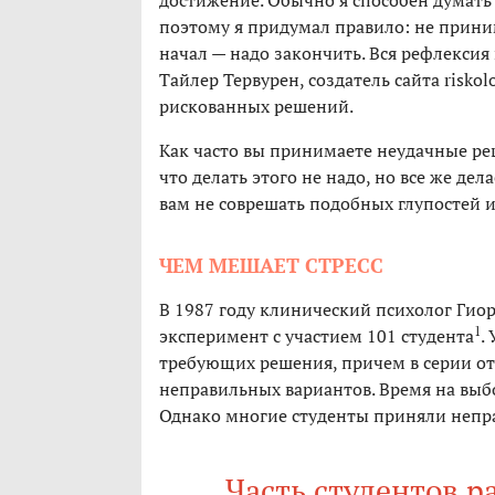
достижение. Обычно я способен думать 
поэтому я придумал правило: не прини
начал — надо закончить. Вся рефлексия
Тайлер Тервурен, создатель сайта risko
рискованных решений.
Как часто вы принимаете неудачные реш
что делать этого не надо, но все же де
вам не соврешать подобных глупостей ил
ЧЕМ МЕШАЕТ СТРЕСС
В 1987 году клинический психолог Гиор
1
эксперимент с участием 101 студента
.
требующих решения, причем в серии от
неправильных вариантов. Время на выб
Однако многие студенты приняли непр
Часть студентов р