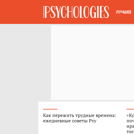
ЛУЧШЕЕ
Как пережить трудные времена:
«Ку
ежедневные советы Psy
поч
нра
тос