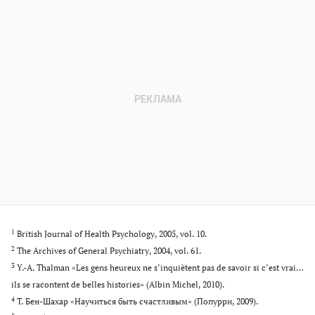
1
British Journal of Health Psychology, 2005, vol. 10.
2
The Archives of General Psychiatry, 2004, vol. 61.
3
Y.-A. Thalman «Les gens heureux ne s’inquiètent pas de savoir si c’est vrai…
ils se racontent de belles histories» (Albin Michel, 2010).
4
Т. Бен-Шахар «Научиться быть счастливым» (Попурри, 2009).