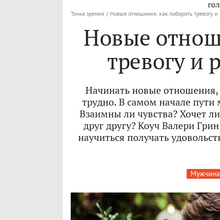
гол
Точка зрения
/
Новые отношения: как побороть тревогу и
Новые отнош
тревогу и 
Начинать новые отношения, 
трудно. В самом начале пути
Взаимны ли чувства? Хочет ли
друг другу? Коуч Валери Грин
научиться получать удовольст
Мужчина