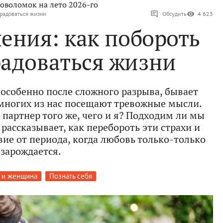
оволомок на лето 2026-го
 радоваться жизни
Обсудить
4 623
ения: как побороть
радоваться жизни
особенно после сложного разрыва, бывает
 многих из нас посещают тревожные мысли.
 партнер того же, чего и я? Подходим ли мы
 рассказывает, как перебороть эти страхи и
вие от периода, когда любовь только-только
зарождается.
 и женщина
Познать себя