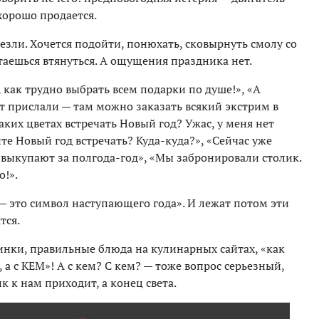
хорошо продается.
везли. Хочется подойти, понюхать, сковырнуть смолу со
таешься втянуться. А ощущения праздника нет.
 как трудно выбрать всем подарки по душе!», «А
йт прислали — там можно заказать всякий экстрим в
аких цветах встречать Новый год? Ужас, у меня нет
те Новый год встречать? Куда-куда?», «Сейчас уже
 выкупают за полгода-год», «Мы забронировали столик.
о!».
— это символ наступающего года». И лежат потом эти
тся.
нки, правильные блюда на кулинарных сайтах, «как
 а с КЕМ»! А с кем? С кем? — тоже вопрос серьезный,
 к нам приходит, а конец света.