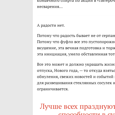
коньячного спирта по акции в «Пятероч
несварения…
А радости нет.
Потому что радость бывает не от серпа
Потому что фуфло все это пустопорожне
вкушение, эта вечная подготовка и тор
эта инициация, умело обставленная то
Все это может и должно украшать жизн
отпуска, Нового года, — то откуда взят
обнуления, свежих новостей и событий
для развешивания стеклянных сосулек 
ограничивается.
Лучше всех празднуют 
способности в су