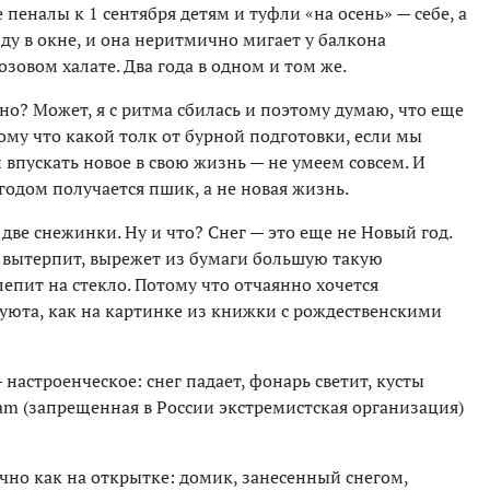
 пеналы к 1 сентября детям и туфли «на осень» — себе, а
у в окне, и она неритмично мигает у балкона
озовом халате. Два года в одном и том же.
но? Может, я с ритма сбилась и поэтому думаю, что еще
тому что какой толк от бурной подготовки, если мы
и впускать новое в свою жизнь — не умеем совсем. И
годом получается пшик, а не новая жизнь.
две снежинки. Ну и что? Снег — это еще не Новый год.
 вытерпит, вырежет из бумаги большую такую
лепит на стекло. Потому что отчаянно хочется
 уюта, как на картинке из книжки с рождественскими
настроенческое: снег падает, фонарь светит, кусты
ram (запрещенная в России экстремистская организация)
очно как на открытке: домик, занесенный снегом,