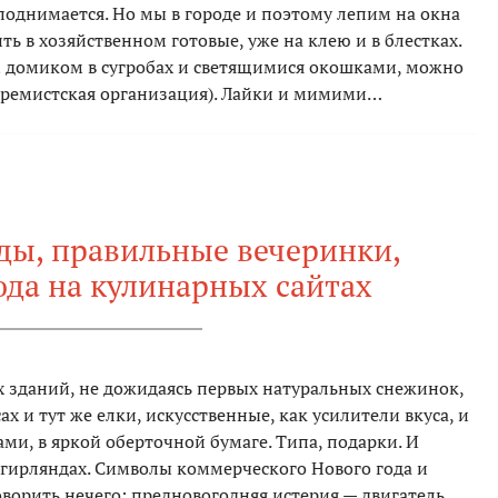
поднимается. Но мы в городе и поэтому лепим на окна
ь в хозяйственном готовые, уже на клею и в блестках.
м домиком в сугробах и светящимися окошками, можно
стремистская организация). Лайки и мимими…
ды, правильные вечеринки,
да на кулинарных сайтах
 зданий, не дожидаясь первых натуральных снежинок,
х и тут же елки, искусственные, как усилители вкуса, и
ами, в яркой оберточной бумаге. Типа, подарки. И
 гирляндах. Символы коммерческого Нового года и
оворить нечего: предновогодняя истерия — двигатель