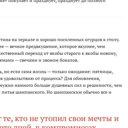
ке» покупает и празднует, празднует до полного
нтина на зеркале и хорошо посоленных огурцов к столу.
е — вечное предвкушение, которое вкуснее, чем
жественный переход от якобы старого к якобы новому,
темами — свечами и звоном бокалов.
ь, но если сама жизнь — только ожидание: пятницы,
ься удовольствию от процесса? Для обновления,
 нужно намного больше душевных сил и решимости, чем
и питья шампанского. Но шампанским обычно все и
те, кто не утопил свои мечты и
ете дней, в компромиссах,