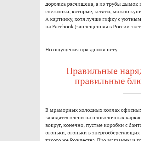
дорожка расчищена, а из трубы дымок 
снежинки, которые, кстати, можно купит
А картинку, хотя лучше гифку с уютны
на Facebook (запрещенная в России эк
Но ощущения праздника нету.
Правильные наря
правильные блю
В мраморных холодных холлах офисных
заводятся олени на проволочных каркаса
вокруг, конечно, пустые коробки с бант
огоньки, огоньки в энергосберегающих
такого же Рождества. Про магазины и г