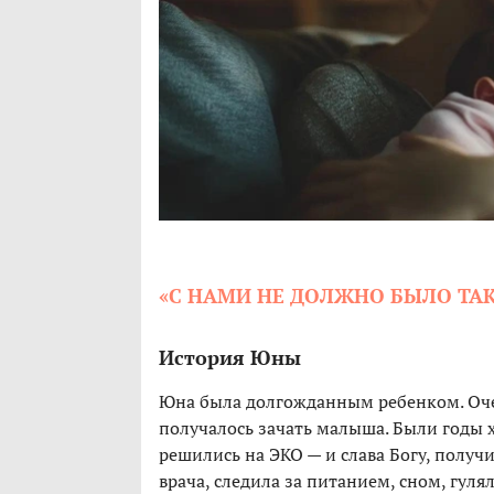
«С НАМИ НЕ ДОЛЖНО БЫЛО ТАК
История Юны
Юна была долгожданным ребенком. Оче
получалось зачать малыша. Были годы 
решились на ЭКО — и слава Богу, получ
врача, следила за питанием, сном, гуля