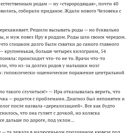
к естественным родам — ну «старородящая», почти 40
товились, собирали приданое. Ждали нового Человека с
перехаживает. Решили вызывать роды — но буквально
ы, и муж повез Иру в роддом. Роды шли своим чередом.
е что слишком долго были схватки до самого главного
 — крупненькая, больше четырех килограмм, 54
поняла: происходит что-то не то. Врачи что-то
ли, что из-за долгих родов у малышки мозг
оз: гипоксически-ишемическое поражение центральной
о такого случиться!» — Ира отказывалась верить, что
очка — родится с проблемами. Диагноз был непонятен и
лог после назвала «дереализацией». Все как будто
снилось, что она гуляет с дочкой, но коляска
все дальше по дороге, под уклон…
 — та лежала в малюсеньком прозрачном кювезе под