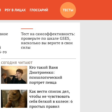
И
PSY В ЛИЦАХ
ГЛОССАРИЙ
ТЕСТЫ
вное
Тест на самоэффективность:
проверьте по шкале GSES,
насколько вы верите в свои
й
силы
6-го
СЕГОДНЯ ЧИТАЮТ
Кто такой Ваня
Дмитриенко:
психологический
портрет певца
Как вести список дел,
чтобы не чувствовать
себя белкой в колесе: 6
простых правил