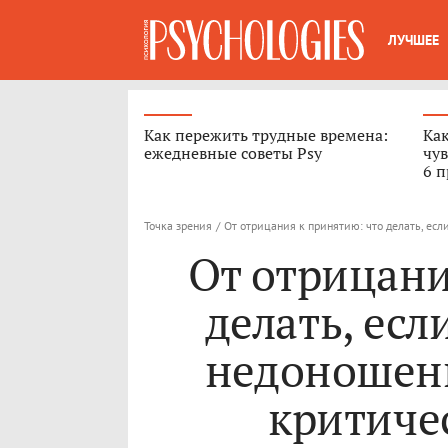
ЛУЧШЕЕ
Как пережить трудные времена:
Как
ежедневные советы Psy
чув
6 п
Точка зрения
/
От отрицания к принятию: что делать, ес
От отрицани
делать, есл
недоношен
критиче