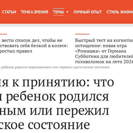
СТАТЬИ
ТОЧКА ЗРЕНИЯ
ТЕМЫ
ЛИЧНЫЙ ОПЫТ
СТИЛЬ ЖИЗН
 вести список дел, чтобы не
Быстрый тест на когнити
ствовать себя белкой в колесе:
истощение: новая игра
ростых правил
«Ромашка» от Германа
Субботина для любителе
головоломок на лето 202
ли ребенок родился недоношенным или пережил критическое состояние
я к принятию: что
и ребенок родился
ным или пережил
ское состояние