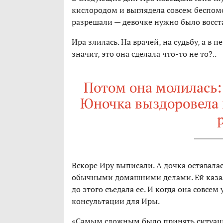
кислородом и выглядела совсем беспомо
разрешали — девочке нужно было восст
Ира злилась. На врачей, на судьбу, а в п
значит, это она сделала что-то не то?..
Потом она молилась: 
Юночка выздоровела
Вскоре Иру выписали. А дочка оставала
обычными домашними делами. Ей казало
до этого съедала ее. И когда она совсем
консультации для Иры.
«Самым сложным было принять ситуаци