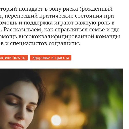
оторый попадает в зону риска (рожденный
м, перенесший критические состояния при
омощь и поддержка играют важную роль в
Рассказываем, как справляться семье и где
помощь высококвалифицированной команды
ов и специалистов соцзащиты.
актики how to
Здоровье и красота