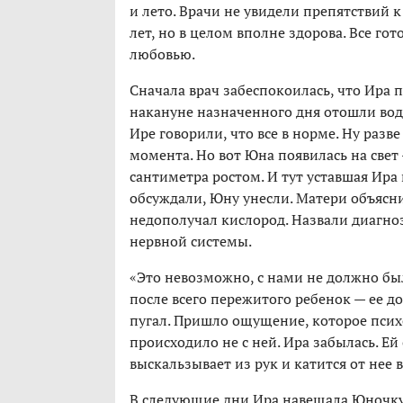
и лето. Врачи не увидели препятствий 
лет, но в целом вполне здорова. Все го
любовью.
Сначала врач забеспокоилась, что Ира 
накануне назначенного дня отошли вод
Ире говорили, что все в норме. Ну разв
момента. Но вот Юна появилась на свет
сантиметра ростом. И тут уставшая Ира 
обсуждали, Юну унесли. Матери объясни
недополучал кислород. Назвали диагн
нервной системы.
«Это невозможно, с нами не должно был
после всего пережитого ребенок — ее д
пугал. Пришло ощущение, которое психо
происходило не с ней. Ира забылась. Ей 
выскальзывает из рук и катится от нее 
В следующие дни Ира навещала Юночку