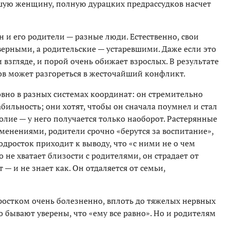
шую женщину, полную дурацких предрассудков насчет
н и его родители — разные люди. Естественно, свои
верными, а родительские — устаревшими. Даже если это
 и взгляде, и порой очень обижает взрослых. В результате
в может разгореться в жесточайший конфликт.
овно в разных системах координат: он стремительно
бильность; они хотят, чтобы он сначала поумнел и стал
олие — у него получается только наоборот. Растерянные
енениями, родители срочно «берутся за воспитание»,
дросток приходит к выводу, что «с ними не о чем
о не хватает близости с родителями, он страдает от
 — и не знает как. Он отдаляется от семьи,
ростком очень болезненно, вплоть до тяжелых нервных
о бывают уверены, что «ему все равно». Но и родителям