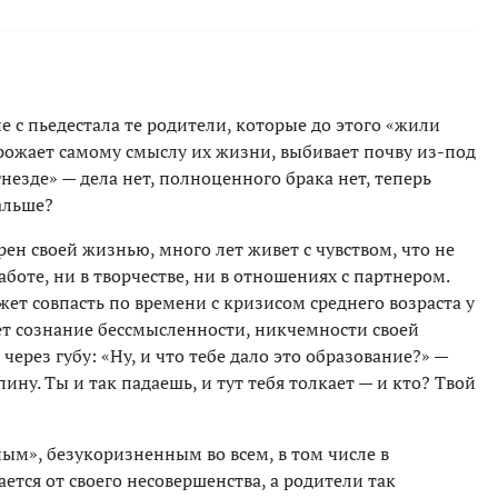
 с пьедестала те родители, которые до этого «жили
грожает самому смыслу их жизни, выбивает почву из-под
незде» — дела нет, полноценного брака нет, теперь
альше?
рен своей жизнью, много лет живет с чувством, что не
аботе, ни в творчестве, ни в отношениях с партнером.
ет совпасть по времени с кризисом среднего возраста у
ет сознание бессмысленности, никчемности своей
через губу: «Ну, и что тебе дало это образование?» —
ину. Ты и так падаешь, и тут тебя толкает — и кто? Твой
м», безукоризненным во всем, в том числе в
ется от своего несовершенства, а родители так