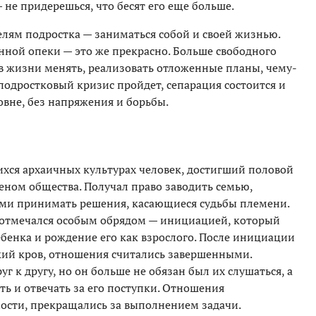
не придерешься, что бесят его еще больше.
телям подростка — заниматься собой и своей жизнью.
нной опеки — это же прекрасно. Больше свободного
в жизни менять, реализовать отложенные планы, чему-
 подростковый кризис пройдет, сепарация состоится и
овне, без напряжения и борьбы.
ихся архаичных культурах человек, достигший половой
еном общества. Получал право заводить семью,
гими принимать решения, касающиеся судьбы племени.
е отмечался особым обрядом — инициацией, который
бенка и рождение его как взрослого. После инициации
кий кров, отношения считались завершенными.
руг к другу, но он больше не обязан был их слушаться, а
ь и отвечать за его поступки. Отношения
ости, прекращались за выполнением задачи.