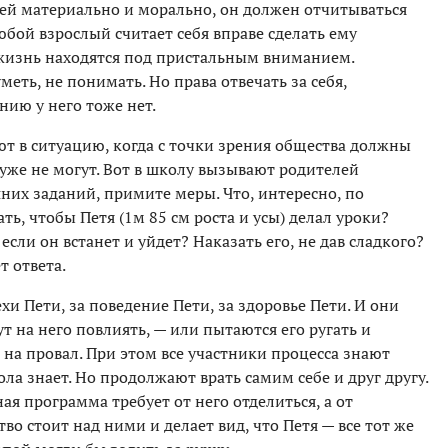
лей материально и морально, он должен отчитываться
любой взрослый считает себя вправе сделать ему
 жизнь находятся под пристальным вниманием.
меть, не понимать. Но права отвечать за себя,
нию у него тоже нет.
ют в ситуацию, когда с точки зрения общества должны
и, уже не могут. Вот в школу вызывают родителей
них заданий, примите меры. Что, интересно, по
, чтобы Петя (1м 85 см роста и усы) делал уроки?
если он встанет и уйдет? Наказать его, не дав сладкого?
т ответа.
и Пети, за поведение Пети, за здоровье Пети. И они
т на него повлиять, — или пытаются его ругать и
 на провал. При этом все участники процесса знают
ола знает. Но продолжают врать самим себе и друг другу.
ная программа требует от него отделиться, а от
во стоит над ними и делает вид, что Петя — все тот же