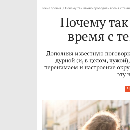
Точка зрения
/
Почему так важно проводить время с теми,
Почему так
время с те
Дополняя известную поговорку
дурной (и, в целом, чужой
перенимаем и настроение окру
эту 
Ч