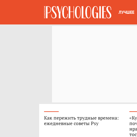
ЛУЧШЕЕ
Как пережить трудные времена:
«Ку
ежедневные советы Psy
поч
нра
тос