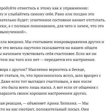
пробуйте отнестись к этому как к упражнению:
лу и улыбайтесь самому себе. Рано или поздно это
зательно будет: угнетенное состояние начнет отступать.
ски, а с полным пониманием, для чего и зачем, что это
и вымученной».
пазла воедино. Мы считываем микровыражения других и
се это весьма ощутимо сказывается на нашем общем
ы начинаем чувствовать себя счастливее. Если же он
отим мы того или нет — передается его настроение.
вора с другом? Мысленно вернитесь к беседе,
статься, то, что произносилось вслух, шло вразрез с
Даже если тот выглядел счастливым, а вам после
 это была всего лишь маска. А вот если от общения с
 заразить своим хорошим настроением других.
ная реакция, — объясняет Арина Липкина. — Мы
кто на нас смотрит, положительный посыл. Они