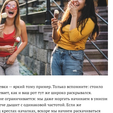
евки — яркий тому пример. Только вспомните: стоило
евает, как и ваш рот тут же широко раскрывался.
не ограничивается: мы даже моргать начинаем в унисон
рече дышит с одинаковой частотой. Если же
х креслах-качалках, вскоре мы начнем раскачиваться