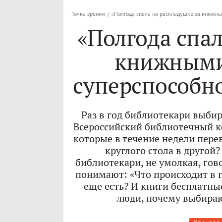
Точка зрения
/
«Полгода спала на раскладушке за книжн
«Полгода спал
книжными
суперспособн
Раз в год библиотекари выби
Всероссийский библиотечный ко
которые в течение недели перев
круглого стола в другой
библиотекари, не умолкая, гово
понимают: «Что происходит в 
еще есть? И книги бесплатны
люди, почему выбирают