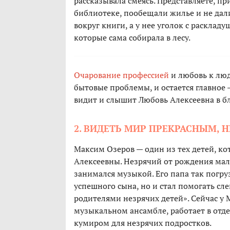
рассказывала смеясь. Представляете, пр
библиотеке, пообещали жилье и не дали
вокруг книги, а у нее уголок с расклад
которые сама собирала в лесу.
Очарование профессией
и любовь к люд
бытовые проблемы, и остается главное 
видит и слышит Любовь Алексеевна в бл
2. ВИДЕТЬ МИР ПРЕКРАСНЫМ, Н
Максим Озеров — один из тех детей, ко
Алексеевны. Незрячий от рождения маль
занимался музыкой. Его папа так погру
успешного сына, но и стал помогать сл
родителями незрячих детей». Сейчас у 
музыкальном ансамбле, работает в отд
кумиром для незрячих подростков.