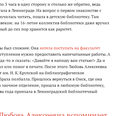
о 3 часа в одну сторону и столько же обратно, ведь
тала в Ленинграде. На вопрос о первом знакомстве с
училась читать, пошла в детскую библиотеку. Там
овеком: на 16-летие коллектив библиотеки даже вручил
й до сих пор хранится как раритет.
ны был сложнее. Она
хотела
поступать на факультет
поступления нужно предоставить напечатанные работы. А
а-то и сказать: «Давайте я напишу вам статью!» Да и
л или помог в печати. После этого Любовь Алексеевна
 им. Н. К. Крупской на библиографическое
рала полбалла. Пришлось вернуться в Омск, где она
 заочное отделение, пришла в любимую библиотеку,
 два года приехала в Ленинградский библиотечный
»
 Любовь Алексеевна вспоминает