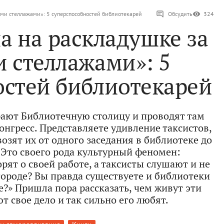
ыми стеллажами»: 5 суперспособностей библиотекарей
Обсудить
324
а на раскладушке за
 стеллажами»: 5
остей библиотекарей
рают Библиотечную столицу и проводят там
нгресс. Представляете удивление таксистов,
озят их от одного заседания в библиотеке до
? Это своего рода культурный феномен:
рят о своей работе, а таксисты слушают и не
городе? Вы правда существуете и библиотеки
е?» Пришла пора рассказать, чем живут эти
 свое дело и так сильно его любят.