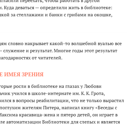
игласили переехать, чтобы работать в другой
. Куда деваться — определили жить в библиотеке:
ушкой за стеллажами и банки с грибами на окошке,
ям словно накрывает какой-то волшебной вуалью все
— служение и результат. Многие годы этот результат
агодарностях от читателей.
Е ИМЕЯ ЗРЕНИЯ
торые росли в библиотеке на глазах у Любови
чик учился в школе-интернате им. К. К. Грота,
зился в вопросы реабилитации, что не только вырастил
епоглухим жителям Питера, написал книгу «Беседы с
Максима красавица-жена и пятеро детей, он играет в
еле автоматизации Библиотеки для слепых и является