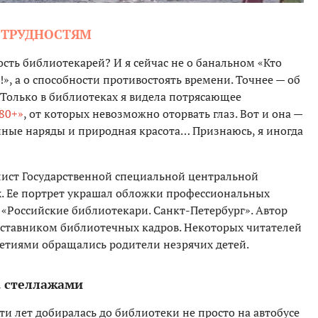
И ТРУДНОСТЯМ
сть библиотекарей? И я сейчас не о банальном «Кто
, а о способности противостоять времени. Точнее — об
 Только в библиотеках я видела потрясающее
80+»
, от которых невозможно оторвать глаз. Вот и она —
ные наряды и природная красота… Признаюсь, я иногда
лист Государственной специальной центральной
. Ее портрет украшал обложки профессиональных
е «Российские библиотекари. Санкт-Петербург». Автор
аставником библиотечных кадров. Некоторых читателей
илетиями обращались родители незрячих детей.
а стеллажами
и лет добиралась до библиотеки не просто на автобусе