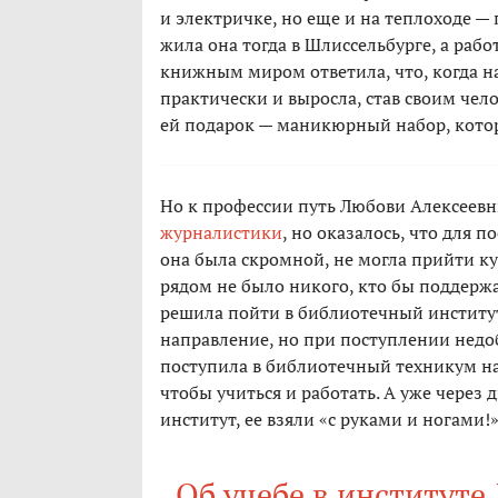
и электричке, но еще и на теплоходе — п
жила она тогда в Шлиссельбурге, а рабо
книжным миром ответила, что, когда на
практически и выросла, став своим чел
ей подарок — маникюрный набор, которы
Но к профессии путь Любови Алексеев
журналистики
, но оказалось, что для 
она была скромной, не могла прийти куд
рядом не было никого, кто бы поддержа
решила пойти в библиотечный институт
направление, но при поступлении недоб
поступила в библиотечный техникум на
чтобы учиться и работать. А уже через
институт, ее взяли «с руками и ногами!
Об учебе в институте