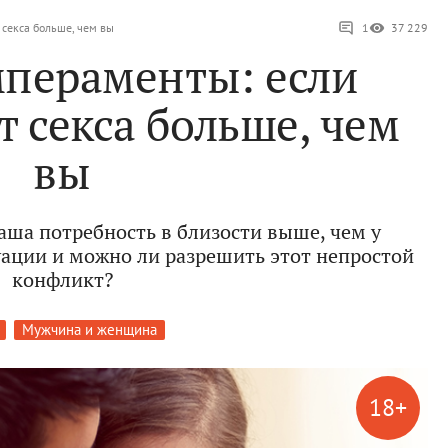
 секса больше, чем вы
1
37 229
мпераменты: если
т секса больше, чем
вы
ваша потребность в близости выше, чем у
туации и можно ли разрешить этот непростой
конфликт?
Мужчина и женщина
18+