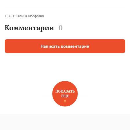
ТЕКСТ:
Галина Юзефович
Комментарии
0
Написать комментарий
ПОКАЗАТЬ
ЕЩЕ
НОВОЕ НА САЙТЕ