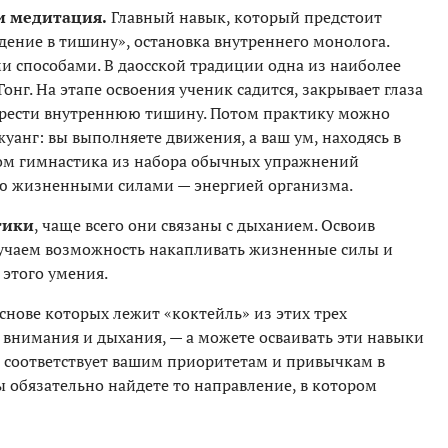
и медитация.
Главный навык, который предстоит
ждение в тишину», остановка внутреннего монолога.
и способами. В даосской традиции одна из наиболее
нг. На этапе освоения ученик садится, закрывает глаза
брести внутреннюю тишину. Потом практику можно
анг: вы выполняете движения, а ваш ум, находясь в
зом гимнастика из набора обычных упражнений
ию жизненными силами — энергией организма.
тики
, чаще всего они связаны с дыханием. Освоив
учаем возможность накапливать жизненные силы и
 этого умения.
основе которых лежит «коктейль» из этих трех
внимания и дыхания, — а можете осваивать эти навыки
й соответствует вашим приоритетам и привычкам в
 обязательно найдете то направление, в котором