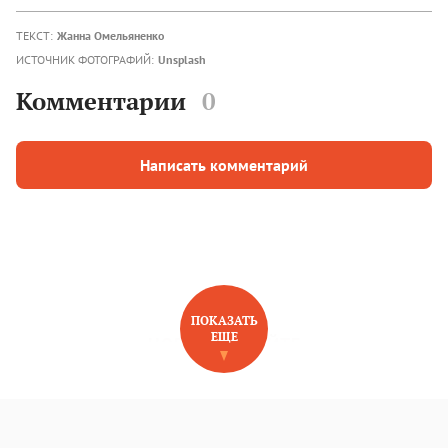
ТЕКСТ:
Жанна Омельяненко
ИСТОЧНИК ФОТОГРАФИЙ:
Unsplash
Комментарии
0
Написать комментарий
ПОКАЗАТЬ
ЕЩЕ
НОВОЕ НА САЙТЕ