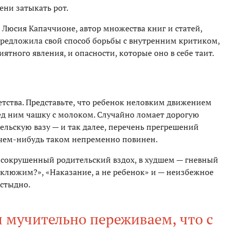
ени затыкать рот.
т Люсия Капаччионе, автор множества книг и статей,
предложила свой способ борьбы с внутренним критиком,
ятного явления, и опасности, которые оно в себе таит.
детства. Представьте, что ребенок неловким движением
д ним чашку с молоком. Случайно ломает дорогую
ельскую вазу — и так далее, перечень прегрешений
 чем-нибудь таком непременно повинен.
— сокрушенный родительский вздох, в худшем — гневный
уклюжим?», «Наказание, а не ребенок» и — неизбежное
 стыдно.
 мучительно переживаем, что с