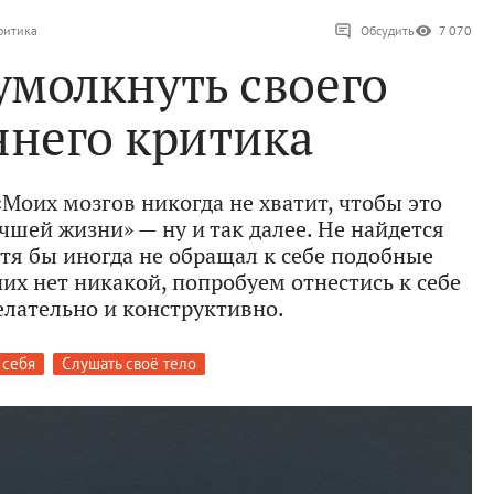
критика
Обсудить
7 070
умолкнуть своего
ннего критика
«Моих мозгов никогда не хватит, чтобы это
чшей жизни» — ну и так далее. Не найдется
отя бы иногда не обращал к себе подобные
них нет никакой, попробуем отнестись к себе
елательно и конструктивно.
 себя
Слушать своё тело