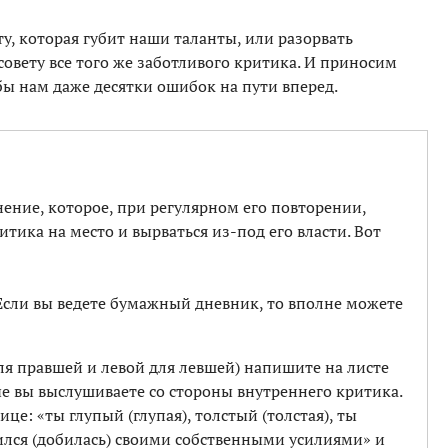
у, которая губит наши таланты, или разорвать
совету все того же заботливого критика. И приносим
бы нам даже десятки ошибок на пути вперед.
ение, которое, при регулярном его повторении,
тика на место и вырваться из-под его власти. Вот
 Если вы ведете бумажный дневник, то вполне можете
ля правшей и левой для левшей) напишите на листе
ые вы выслушиваете со стороны внутреннего критика.
ице: «ты глупый (глупая), толстый (толстая), ты
ился (добилась) своими собственными усилиями» и