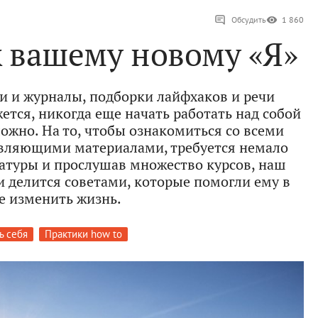
Обсудить
1 860
к вашему новому «Я»
и и журналы, подборки лайфхаков и речи
ся, никогда еще начать работать над собой
ложно. На то, чтобы ознакомиться со всеми
вляющими материалами, требуется немало
ратуры и прослушав множество курсов, наш
и делится советами, которые помогли ему в
е изменить жизнь.
ь себя
Практики how to