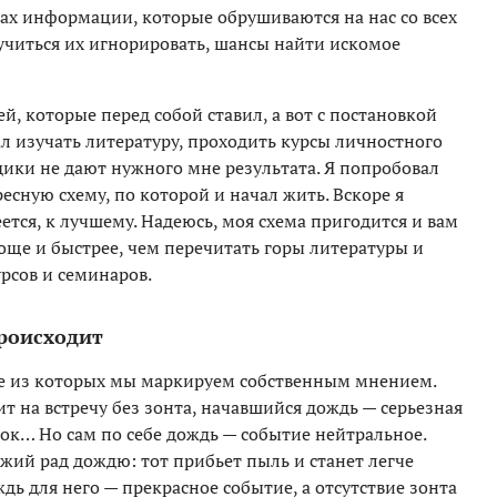
нах информации, которые обрушиваются на нас со всех
аучиться их игнорировать, шансы найти искомое
ей, которые перед собой ставил, а вот с постановкой
л изучать литературу, проходить курсы личностного
дики не дают нужного мне результата. Я попробовал
есную схему, по которой и начал жить. Вскоре я
тся, к лучшему. Надеюсь, моя схема пригодится и вам
още и быстрее, чем перечитать горы литературы и
урсов и семинаров.
происходит
ое из которых мы маркируем собственным мнением.
т на встречу без зонта, начавшийся дождь — серьезная
ок… Но сам по себе дождь — событие нейтральное.
ий рад дождю: тот прибьет пыль и станет легче
дь для него — прекрасное событие, а отсутствие зонта