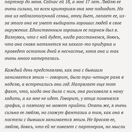
партнер до меня. Сейчас ей 18, а мне 17 лет. Люблю ее
очень сильно, по всем критериям она мне подходит. Но
она из неблагополучной семьи, отец бьет, лапает ее, из-
за этого она не умеет выбирать хороших людей в свое
окружение. Единственным хорошим ее парнем был я.
Волнуюсь, что с ней будет, когда расстанемся, боюсь,
что она снова наткнется на какого-то придурка и
проведет остаток дней в несчастье, хотя она и так
очень много натерпелась.
Каждый день представляю, как она с бывшим
занимается этим — говорит, было три-четыре раза в
неделю, а встречались они год. Напрягает еще тот
факт, что, когда она была с ним, она рисковала к нему
ходить, а ко мне не идет. Говорит, у отца поменялся
график, и поэтому не может прийти. Опять же, я очень
сильно ее люблю, но гложут фантазии о том, как она в
постели с бывшим занимается этим. Не бросаю ее,
люблю, боюсь, что ей не повезет с партнером, но мысли