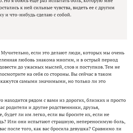
ю. Но я боюсь еще раз испытать боль, которую мне
стались к ней сильные чувства, видеть ее с другим
жу и что-нибудь сделаю с собой.
т. Мучительно, если это делают люди, которых мы очень
еленная любовь знакома многим, и в острый период
довести до ужасных мыслей, слов и поступков. Тем не
осмотрите на себя со стороны. Вы сейчас в таком
 кажутся самыми значимыми, но только ли это
Кто находится рядом с вами из дорогих, близких и просто
ас родители и другие родственники, друзья,
, будет ли им легко, если вы бросите их, если не
удь? Или они испытают страшную, непереносимую боль,
вас после того, как вас бросила девушка? Сравнимо ли