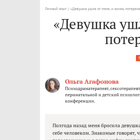
Личный опыт
/
«Девушка ушла от меня, и жизнь потерял
«Девушка ушл
поте
Ольга Агафонова
Психодраматерапевт, сексотерапевт
перинатальной и детской психолог
конференции.
Полгода назад меня бросила девушк
себе человеком. Знакомые говорят, 