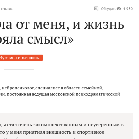
а смысл»
Обсудить
4 930
а от меня, и жизнь
ряла смысл»
Мужчина и женщина
, нейропсихолог, специалист в области семейной,
ии, постоянная ведущая московской психодраматической
а, я стал очень закомплексованным и неуверенным в
что у меня приятная внешность и спортивное