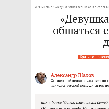
Личный опыт
/
«Девушка запрещает мне общаться с быв
«Девушка
общаться 
Кризис отношени
Александр Шахов
Социальный психолог, эксперт по 
психологической помощи, автор по
Был в браке 20 лет, имею двоих детей 
Официально в разводе. Мы созванива