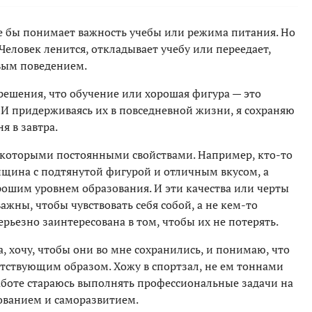
е бы понимает важность учебы или режима питания. Но
 Человек ленится, откладывает учебу или переедает,
вым поведением.
решения, что обучение или хорошая фигура — это
И придерживаясь их в повседневной жизни, я сохраняю
я в завтра.
 некоторыми постоянными свойствами. Например, кто-то
нщина с подтянутой фигурой и отличным вкусом, а
рошим уровнем образования. И эти качества или черты
ажны, чтобы чувствовать себя собой, а не кем-то
ерьезно заинтересована в том, чтобы их не потерять.
ва, хочу, чтобы они во мне сохранились, и понимаю, что
ветствующим образом. Хожу в спортзал, не ем тоннами
работе стараюсь выполнять профессиональные задачи на
ованием и саморазвитием.