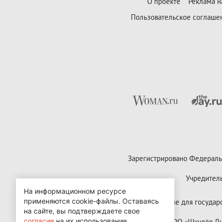
О проекте
Реклама н
Пользовательское соглаше
Зарегистрировано Федераль
Учредител
На информационном ресурсе
применяются cookie-файлы.
Оставаясь
Контактные данные для государст
на сайте, вы подтверждаете свое
согласие
на их использование.
Copyright (с) ООО «Шкулёв 