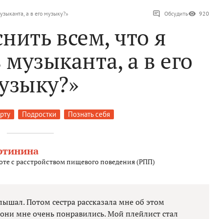
узыканта, а в его музыку?»
Обсудить
920
нить всем, что я
 музыканта, а в его
узыку?»
рту
Подростки
Познать себя
ртинина
оте с расстройством пищевого поведения (РПП)
лышал. Потом сестра рассказала мне об этом
 они мне очень понравились. Мой плейлист стал