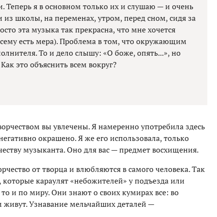
. Теперь я в основном только их и слушаю — и очень
и из школы, на переменах, утром, перед сном, сидя за
осто эта музыка так прекрасна, что мне хочется
 всему есть мера). Проблема в том, что окружающим
олнителя. То и дело слышу: «О боже, опять...», но
 Как это объяснить всем вокруг?
творчеством вы увлечены. Я намеренно употребила здесь
негативно окрашено. Я же его использовала, только
еству музыканта. Оно для вас — предмет восхищения.
рчество от творца и влюбляются в самого человека. Так
 которые караулят «небожителей» у подъезда или
 то и по миру. Они знают о своих кумирах все: во
кем живут. Узнавание мельчайших деталей —