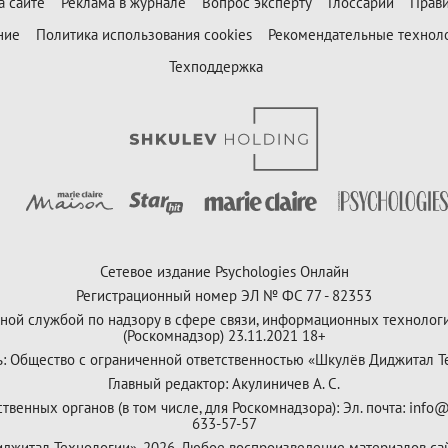
а сайте
Реклама в журнале
Вопрос эксперту
Глоссарий
Прави
ние
Политика использования cookies
Рекомендательные технол
Техподдержка
Сетевое издание Psychologies Онлайн
Регистрационный номер ЭЛ № ФС 77 - 82353
ной службой по надзору в сфере связи, информационных технолог
(Роскомнадзор) 23.11.2021 18+
ь: Общество с ограниченной ответственностью «Шкулёв Диджитал Т
Главный редактор: Акулиничев А. С.
венных органов (в том числе, для Роскомнадзора): Эл. почта: info@
633-57-57
Диджитал Технологии», 2026. Любое воспроизведение материалов са