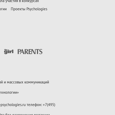
ла участия в конкурсах
огии
Проекты Psychologies
ий и массовых коммуникаций
ехнологии»
psychologies.ru телефон: +7(495)
йта без разрешения редакции