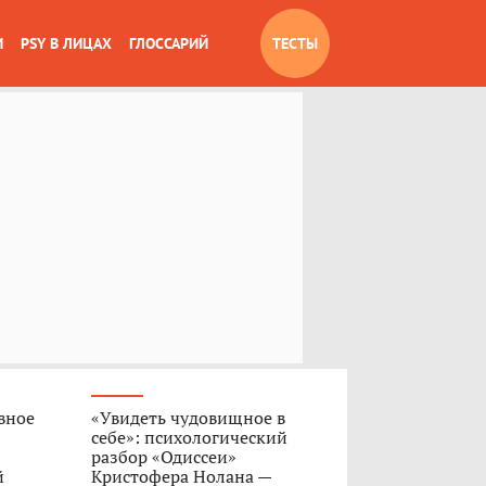
И
PSY В ЛИЦАХ
ГЛОССАРИЙ
ТЕСТЫ
вное
«Увидеть чудовищное в
себе»: психологический
разбор «Одиссеи»
й
Кристофера Нолана —