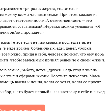
грываются три роли: жертва, спасатель и
ся между всеми членами семьи. При этом каждая из
лагает ответственности. А ответственность — это
крывается созависимый. Нередко можно услышать: «Я
 меня он/она пропадет!»
 вами! А вот если не прикрывать последствия, не
(в виде врачей, больничных, еды, денег, уборки,
 возможно, придя в себя, человек поймет, что ему пора
ойти, чтобы зависимый принял решение о своей жизни.
вою семью, работу, детей, друзей. Ведь уход в жизнь
ых с этими сферами жизни. Посетите психолога. Мама
омощь важна и ценна, когда ее хотят, когда ее просят.
выбор, и это будет первый шаг навстречу к себе и выход
йте вопрос эксперту