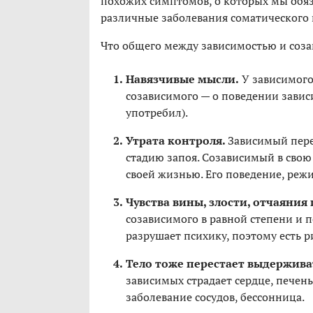
похожих симптомов, о которых мы обяз
различные заболевания соматического и
Что общего между зависимостью и соз
Навязчивые мысли.
У зависимого 
созависимого — о поведении зависи
употребил).
Утрата контроля.
Зависимый пере
стадию запоя. Созависимый в свою
своей жизнью. Его поведение, реж
Чувства вины, злости, отчаяния 
созависимого в равной степени и 
разрушает психику, поэтому есть р
Тело тоже перестает выдержива
зависимых страдает сердце, печень
заболевание сосудов, бессонница.