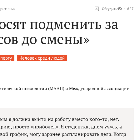
до смены»
Обсудить
1 627
осят подменить за
сов до смены»
сперту
Человек среди людей
итической психологии (МААП) и Международной ассоциации
м я должна выйти на работу вместо кого-то, нет.
рию, просто «приболел». Я студентка, днем учусь, а
вой график, могу заранее распланировать дела. Когда