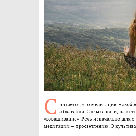
С
читается, что медитацию «изобр
а бхаваной. С языка пали, на кот
«взращивание». Речь изначально шла о
медитации — просветлению. О культива