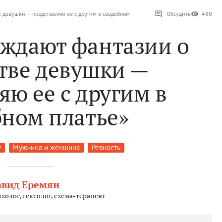
 девушки — представляю ее с другим в свадебном
Обсудить
430
уждают фантазии о
тве девушки —
яю ее с другим в
бном платье»
у
Мужчина и женщина
Ревность
авид Еремян
холог, сексолог, схема-терапевт