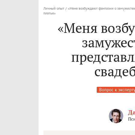
Личный опыт
/
«Меня возбуждают фантазии о замужестве
платье»
«Меня возб
замужес
представл
сваде
Вопрос к эксперт
Д
Пси