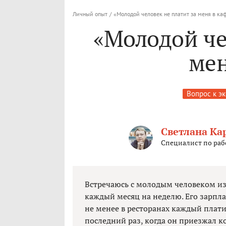
Личный опыт
/
«Молодой человек не платит за меня в ка
«Молодой че
мен
Вопрос к э
Светлана Ка
Специалист по раб
Встречаюсь с молодым человеком из 
каждый месяц на неделю. Его зарпла
не менее в ресторанах каждый плати
последний раз, когда он приезжал к