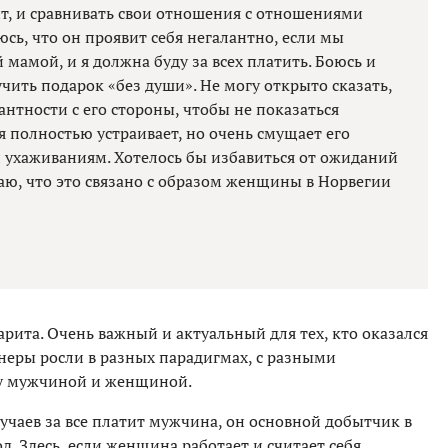
тит, и сравнивать свои отношения с отношениями
оюсь, что он проявит себя негалантно, если мы
 мамой, и я должна буду за всех платить. Боюсь и
чить подарок «без души». Не могу открыто сказать,
антности с его стороны, чтобы не показаться
 полностью устраивает, но очень смущает его
и ухаживаниям. Хотелось бы избавиться от ожиданий
маю, что это связано с образом женщины в Норвегии
рита. Очень важный и актуальный для тех, кто оказался
тнеры росли в разных парадигмах, с разными
у мужчиной и женщиной.
лучаев за все платит мужчина, он основной добытчик в
д. Здесь, если женщина работает и считает себя