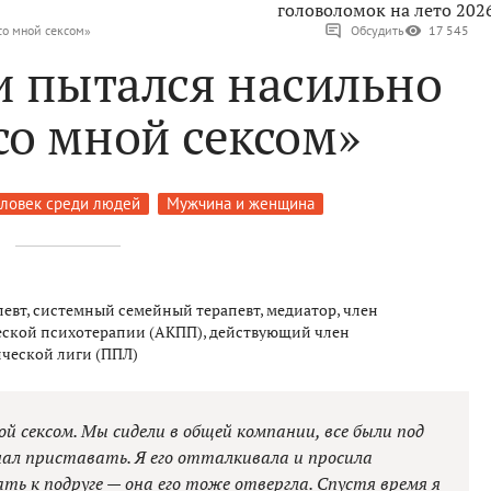
головоломок на лето 202
со мной сексом»
Обсудить
17 545
и пытался насильно
со мной сексом»
ловек среди людей
Мужчина и женщина
евт, системный семейный терапевт, медиатор, член
ской психотерапии (АКПП), действующий член
ческой лиги (ППЛ)
й сексом. Мы сидели в общей компании, все были под
чал приставать. Я его отталкивала и просила
ть к подруге — она его тоже отвергла. Спустя время я