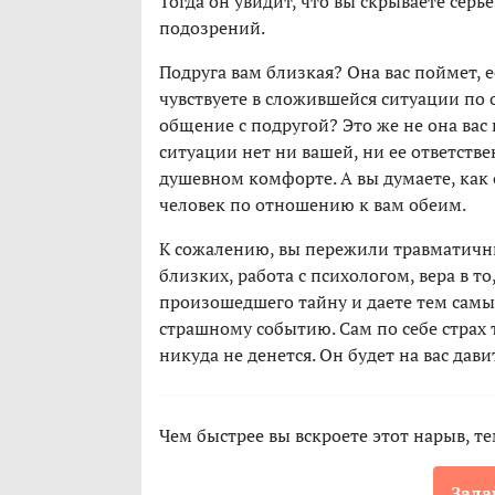
Тогда он увидит, что вы скрываете серь
подозрений.
Подруга вам близкая? Она вас поймет, 
чувствуете в сложившейся ситуации по
общение с подругой? Это же не она вас 
ситуации нет ни вашей, ни ее ответстве
душевном комфорте. А вы думаете, как о
человек по отношению к вам обеим.
К сожалению, вы пережили травматичны
близких, работа с психологом, вера в то
произошедшего тайну и даете тем самы
страшному событию. Сам по себе страх 
никуда не денется. Он будет на вас дав
Чем быстрее вы вскроете этот нарыв, т
Зада