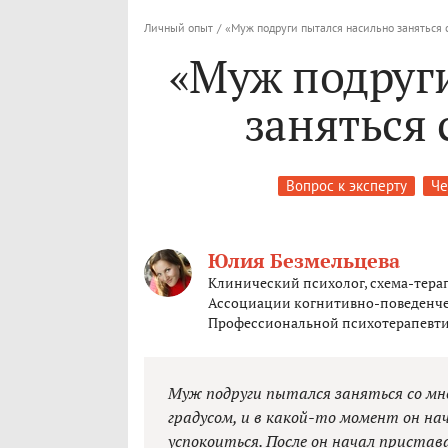
Личный опыт
/
«Муж подруги пытался насильно заняться 
«Муж подруг
заняться 
Вопрос к эксперту
Че
Юлия Безмельцева
Клинический психолог, схема-терап
Ассоциации когнитивно-поведенче
Профессиональной психотерапевти
Муж подруги пытался заняться со мно
градусом, и в какой-то момент он на
успокоиться. После он начал пристава