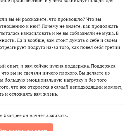
езное происшествие, и у него возникнут поводы для
если вы ей расскажете, что произошло? Что вы
 отношению к ней? Почему не знаете, как продолжать
пыталась изнасиловать и не вы соблазняли ее мужа. В
нности. Да и вообще, вам стоит думать о себе и своем
треагирует подруга из-за того, как повел себя третий
й опыт, и вам сейчас нужна поддержка. Поддержка
, что вы не сделали ничего плохого. Вы делаете из
м б
о
льшую эмоциональную нагрузку и без того
того, что все откроется в самый неподходящий момент,
ить и осложнять вам жизнь.
ем быстрее он начнет заживать.
йте вопрос эксперту