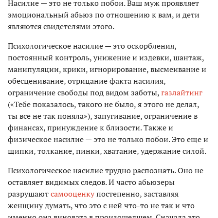
Насилие — это не только побои. Ваш муж проявляет
эмоциональный абьюз по отношению к вам, и дети
являются свидетелями этого.
Психологическое насилие — это оскорбления,
постоянный контроль, унижение и издевки, шантаж,
манипуляции, крики, игнорирование, высмеивание и
обесценивание, отрицание факта насилия,
ограничение свободы под видом заботы,
газлайтинг
(«Тебе показалось, такого не было, я этого не делал,
ты все не так поняла»), запугивание, ограничение в
финансах, принуждение к близости. Также и
физическое насилие — это не только побои. Это еще и
щипки, толкание, пинки, хватание, удержание силой.
Психологическое насилие трудно распознать. Оно не
оставляет видимых следов. И часто абьюзеры
разрушают
самооценку
постепенно, заставляя
женщину думать, что это с ней что-то не так и что
именно она виновата в произошедшем. Сначала это