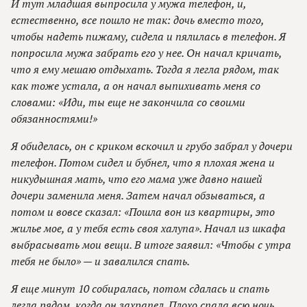
И тут младшая выпросила у мужа телефон, и,
естественно, все пошло не так: дочь вместо того,
чтобы надеть пижаму, сидела и пялилась в телефон. Я
попросила мужа забрать его у нее. Он начал кричать,
что я ему мешаю отдыхать. Тогда я легла рядом, так
как тоже устала, а он начал выпихивать меня со
словами: «Иди, ты еще не закончила со своими
обязанностями!»
Я обиделась, он с криком вскочил и грубо забрал у дочери
телефон. Потом сидел и бубнел, что я плохая жена и
никудышная мать, что его мама уже давно нашей
дочери заменила меня. Затем начал обзываться, а
потом и вовсе сказал: «Пошла вон из квартиры, это
жилье мое, а у тебя есть своя халупа». Начал из шкафа
выбрасывать мои вещи. В итоге заявил: «Чтобы с утра
тебя не было» — и завалился спать.
Я еще минут 10 собиралась, потом сдалась и спать
легла рядом, когда он захрапел. Плохо спала всю ночь,