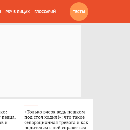
И
PSY В ЛИЦАХ
ГЛОССАРИЙ
ТЕСТЫ
ко:
«Только вчера ведь пешком
 певца,
под стол ходил!»: что такое
ов и
сепарационная тревога и как
родителям с ней справиться